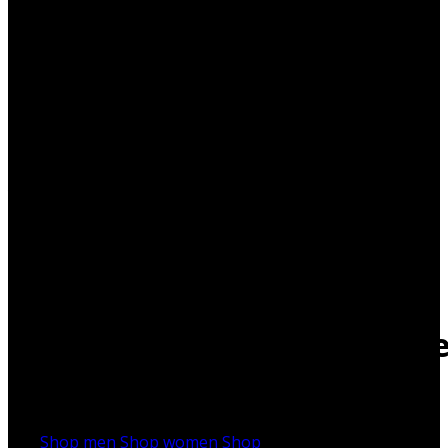
It has Finally started...
____
HUGE SALE
UP TO
70{f87162866a6e06510e775e
OFF
____
Shop men
Shop women
Shop