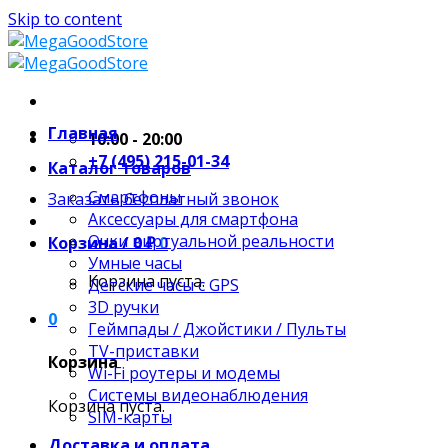
Skip to content
Главная
10:00 - 20:00
+7 (495) 215-01-34
Каталог товаров
Смартфоны
Заказать бесплатный звонок
Аксессуары для смартфона
Очки виртуальной реальности
Корзина /
0
₽
0
Умные часы
Корзина пуста.
Детские часы с GPS
3D ручки
0
Геймпады / Джойстики / Пульты
TV-приставки
Корзина
Wi-Fi роутеры и модемы
Системы видеонаблюдения
Корзина пуста.
SIM-карты
Доставка и оплата