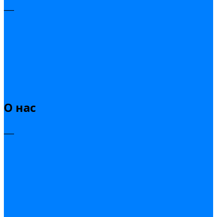
___
О нас
___