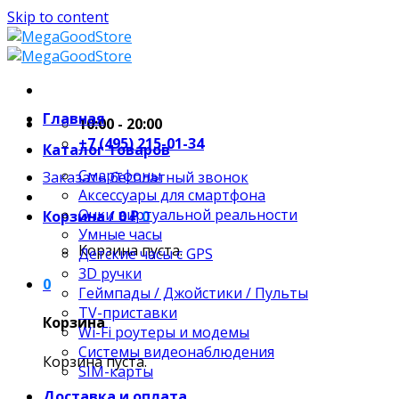
Skip to content
Главная
10:00 - 20:00
+7 (495) 215-01-34
Каталог товаров
Смартфоны
Заказать бесплатный звонок
Аксессуары для смартфона
Очки виртуальной реальности
Корзина /
0
₽
0
Умные часы
Корзина пуста.
Детские часы с GPS
3D ручки
0
Геймпады / Джойстики / Пульты
TV-приставки
Корзина
Wi-Fi роутеры и модемы
Системы видеонаблюдения
Корзина пуста.
SIM-карты
Доставка и оплата