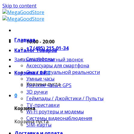
Skip to content
Главная
10:00 - 20:00
+7 (495) 215-01-34
Каталог товаров
Смартфоны
Заказать бесплатный звонок
Аксессуары для смартфона
Очки виртуальной реальности
Корзина /
0
₽
0
Умные часы
Корзина пуста.
Детские часы с GPS
3D ручки
0
Геймпады / Джойстики / Пульты
TV-приставки
Корзина
Wi-Fi роутеры и модемы
Системы видеонаблюдения
Корзина пуста.
SIM-карты
Доставка и оплата