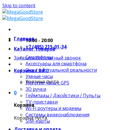
Skip to content
Главная
10:00 - 20:00
+7 (495) 215-01-34
Каталог товаров
Смартфоны
Заказать бесплатный звонок
Аксессуары для смартфона
Очки виртуальной реальности
Корзина /
0
₽
0
Умные часы
Корзина пуста.
Детские часы с GPS
3D ручки
0
Геймпады / Джойстики / Пульты
TV-приставки
Корзина
Wi-Fi роутеры и модемы
Системы видеонаблюдения
Корзина пуста.
SIM-карты
Доставка и оплата