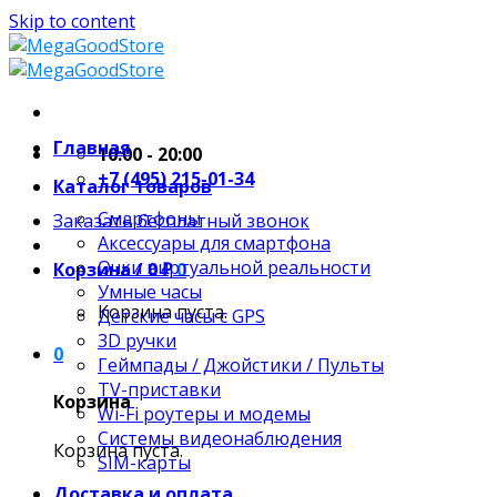
Skip to content
Главная
10:00 - 20:00
+7 (495) 215-01-34
Каталог товаров
Смартфоны
Заказать бесплатный звонок
Аксессуары для смартфона
Очки виртуальной реальности
Корзина /
0
₽
0
Умные часы
Корзина пуста.
Детские часы с GPS
3D ручки
0
Геймпады / Джойстики / Пульты
TV-приставки
Корзина
Wi-Fi роутеры и модемы
Системы видеонаблюдения
Корзина пуста.
SIM-карты
Доставка и оплата