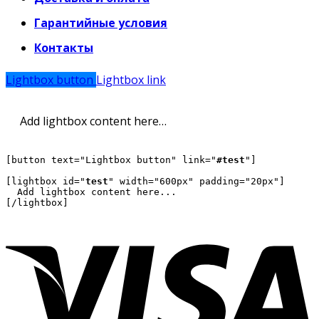
Гарантийные условия
Контакты
Lightbox button
Lightbox link
Add lightbox content here…
[button text="Lightbox button" link="
#test
"]

[lightbox id="
test
" width="600px" padding="20px"]

  Add lightbox content here...
