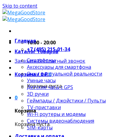
Skip to content
Главная
10:00 - 20:00
+7 (495) 215-01-34
Каталог товаров
Смартфоны
Заказать бесплатный звонок
Аксессуары для смартфона
Очки виртуальной реальности
Корзина /
0
₽
0
Умные часы
Корзина пуста.
Детские часы с GPS
3D ручки
0
Геймпады / Джойстики / Пульты
TV-приставки
Корзина
Wi-Fi роутеры и модемы
Системы видеонаблюдения
Корзина пуста.
SIM-карты
Доставка и оплата