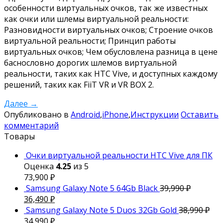
особенности виртуальных очков, так же известных
как очки или шлемы виртуальной реальности:
Разновидности виртуальных очков; Строение очков
виртуальной реальности; Принцип работы
виртуальных очков; Чем обусловлена разница в цене
баснословно дорогих шлемов виртуальной
реальности, таких как HTC Vive, и доступных каждому
решений, таких как FiiT VR и VR BOX 2.
Далее
→
Опубликовано в
Android
,
iPhone
,
Инструкции
Оставить
комментарий
Товары
Очки виртуальной реальности HTC Vive для ПК
Оценка
4.25
из 5
73,900
₽
Samsung Galaxy Note 5 64Gb Black
39,990
₽
36,490
₽
Samsung Galaxy Note 5 Duos 32Gb Gold
38,990
₽
34,990
₽