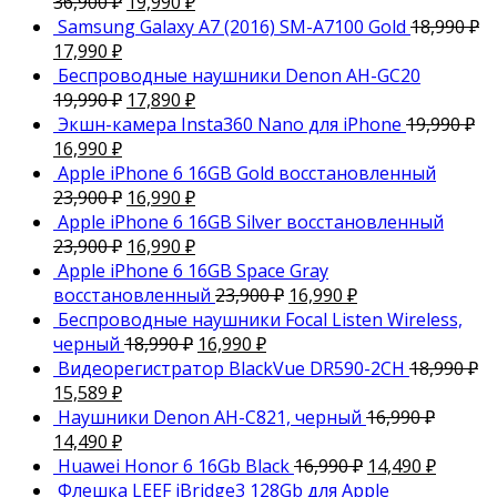
36,900
₽
19,990
₽
Samsung Galaxy A7 (2016) SM-A7100 Gold
18,990
₽
17,990
₽
Беспроводные наушники Denon AH-GC20
19,990
₽
17,890
₽
Экшн-камера Insta360 Nano для iPhone
19,990
₽
16,990
₽
Apple iPhone 6 16GB Gold восстановленный
23,900
₽
16,990
₽
Apple iPhone 6 16GB Silver восстановленный
23,900
₽
16,990
₽
Apple iPhone 6 16GB Space Gray
восстановленный
23,900
₽
16,990
₽
Беспроводные наушники Focal Listen Wireless,
черный
18,990
₽
16,990
₽
Видеорегистратор BlackVue DR590-2CH
18,990
₽
15,589
₽
Наушники Denon AH-C821, черный
16,990
₽
14,490
₽
Huawei Honor 6 16Gb Black
16,990
₽
14,490
₽
Флешка LEEF iBridge3 128Gb для Apple