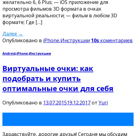
желательно 6, 6 Plus; — iOS приложение для
просмотра фильмов 3D формата в очках
виртуальной реальности; — фильм в любом 3D
формате; Где […]
Далее
→
Опубликовано в
iPhone
,
Инструкции
10s
коментариев
Android
,
iPhone
,
Инструкции
Виртуальные очки: как
подобрать и купить
оптимальные очки для себя
Опубликовано в
13.07.2015
19.12.2017
от
Yuri
13
Июл
Здравствуйте, дорогие друзья! Сегодня мы обсудим