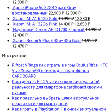
12,990
₽
Apple iPhone 5s 32GB Space Gray
восстановленный
22,900
₽
12,990
₽
Xiaomi Mi A1 64Gb Gold
14,990
₽
12,880
₽
Xiaomi Mi A1 32Gb Pink
14,490
₽
12,650
₽
Наушники Denon AH-D1200, черный
14,990
₽
12,490
₽
Xiaomi Redmi 5 Plus 64Gb+4Gb Gold
14,990
₽
12,470
₽
Инструкции
Riftcat VRidge как играть в игры OculusRift и HTC
Vive (SteamVR) в очках для смартфонов
CARDBOARD
Как сделать HTC Vive из очков виртуальной
реальности для смартфона cardboard своими
руками
Как правильно выбрать шлем виртуальной
реальности для смартфона?
Как играть в PlayStation 1 в очках виртуальной