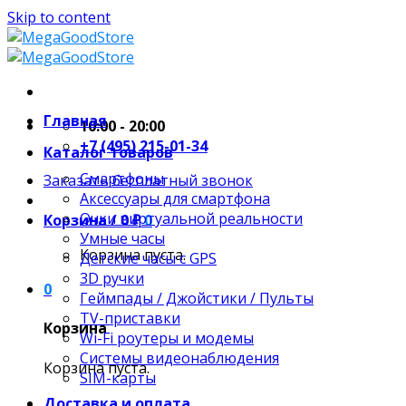
Skip to content
Главная
10:00 - 20:00
+7 (495) 215-01-34
Каталог товаров
Смартфоны
Заказать бесплатный звонок
Аксессуары для смартфона
Очки виртуальной реальности
Корзина /
0
₽
0
Умные часы
Корзина пуста.
Детские часы с GPS
3D ручки
0
Геймпады / Джойстики / Пульты
TV-приставки
Корзина
Wi-Fi роутеры и модемы
Системы видеонаблюдения
Корзина пуста.
SIM-карты
Доставка и оплата