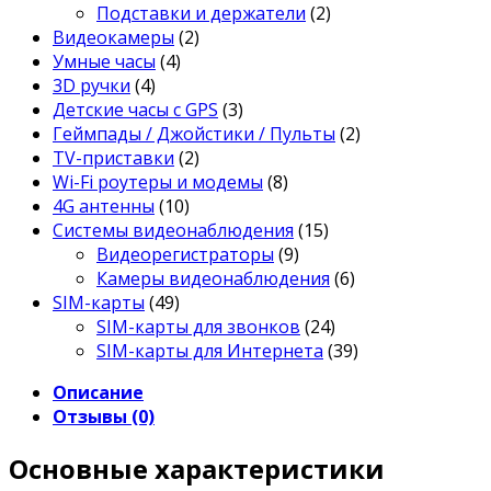
Подставки и держатели
(2)
Видеокамеры
(2)
Умные часы
(4)
3D ручки
(4)
Детские часы с GPS
(3)
Геймпады / Джойстики / Пульты
(2)
TV-приставки
(2)
Wi-Fi роутеры и модемы
(8)
4G антенны
(10)
Системы видеонаблюдения
(15)
Видеорегистраторы
(9)
Камеры видеонаблюдения
(6)
SIM-карты
(49)
SIM-карты для звонков
(24)
SIM-карты для Интернета
(39)
Описание
Отзывы (0)
Основные характеристики