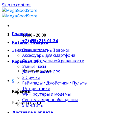
Skip to content
Главная
10:00 - 20:00
+7 (495) 215-01-34
Каталог товаров
Смартфоны
Заказать бесплатный звонок
Аксессуары для смартфона
Очки виртуальной реальности
Корзина /
0
₽
0
Умные часы
Корзина пуста.
Детские часы с GPS
3D ручки
0
Геймпады / Джойстики / Пульты
TV-приставки
Корзина
Wi-Fi роутеры и модемы
Системы видеонаблюдения
Корзина пуста.
SIM-карты
Доставка и оплата