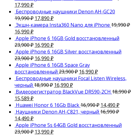
17,990
₽
Беспроводные наушники Denon AH-GC20
19,990
₽
17,890
₽
Экшн-камера Insta360 Nano для iPhone
19,990
₽
16,990
₽
Apple iPhone 6 16GB Gold восстановленный
23,900
₽
16,990
₽
Apple iPhone 6 16GB Silver восстановленный
23,900
₽
16,990
₽
Apple iPhone 6 16GB Space Gray
восстановленный
23,900
₽
16,990
₽
Беспроводные наушники Focal Listen Wireless,
черный
18,990
₽
16,990
₽
Видеорегистратор BlackVue DR590-2CH
18,990
₽
15,589
₽
Huawei Honor 6 16Gb Black
16,990
₽
14,490
₽
Наушники Denon AH-C821, черный
16,990
₽
14,490
₽
Apple iPhone 5s 64GB Gold восстановленный
23,900
₽
13,990
₽