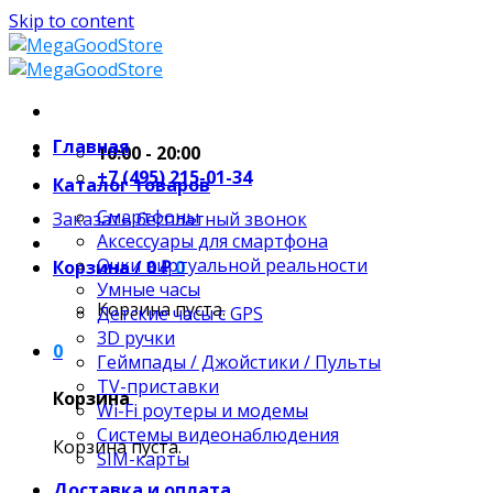
Skip to content
Главная
10:00 - 20:00
+7 (495) 215-01-34
Каталог товаров
Смартфоны
Заказать бесплатный звонок
Аксессуары для смартфона
Очки виртуальной реальности
Корзина /
0
₽
0
Умные часы
Корзина пуста.
Детские часы с GPS
3D ручки
0
Геймпады / Джойстики / Пульты
TV-приставки
Корзина
Wi-Fi роутеры и модемы
Системы видеонаблюдения
Корзина пуста.
SIM-карты
Доставка и оплата