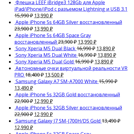
Флешка LEEF iBridge3 128Gb для Apple
iPad/iPhone/iPod с разъемом Lightning и USB 3.1
15,990
₽
13,990
₽
Apple iPhone 5s 64GB Silver восстановленный
23,900
₽
13,990
₽
Apple iPhone 5s 64GB Space Gray
восстановленный
23,900
₽
13,990
₽
Sony Xperia M5 Dual Black
16,990
₽
13,890
₽
Sony Xperia M5 Dual White
16,990
₽
13,890
₽
Sony Xperia M5 Dual Gold
16,990
₽
13,890
₽
Автономные очки виртуальной реальности VR
PRO
18,400
₽
13,500
₽
Samsung Galaxy A7 SM-A7000 White
15,990
₽
13,490
₽
Apple iPhone 5s 32GB Gold восстановленный
22,900
₽
12,990
₽
Apple iPhone 5s 32GB Silver восстановленный
22,900
₽
12,990
₽
Samsung Galaxy J7 SM-J700H/DS Gold
13,490
₽
12,990
₽