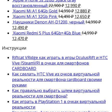
Apple iPhone 5s 32GB Space Gray
восстановленный
22,900
₽
12,990
₽
Xiaomi Mi A1 64Gb Gold
14,990
₽
12,880
₽
Xiaomi Mi A1 32Gb Pink
14,490
₽
12,650
₽
Наушники Denon AH-D1200, черный
14,990
₽
12,490
₽
Xiaomi Redmi 5 Plus 64Gb+4Gb Blue
14,990
₽
12,470
₽
Инструкции
Riftcat VRidge как играть в игры OculusRift и HTC
Vive (SteamVR) в очках для смартфонов
CARDBOARD
Как сделать HTC Vive из очков виртуальной
реальности для смартфона cardboard своими
руками
Как правильно выбрать шлем виртуальной
реальности для смартфона?
Как играть в PlayStation 1 в очках виртуальной
реальности