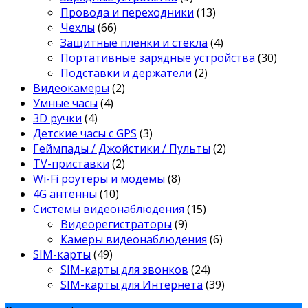
Провода и переходники
(13)
Чехлы
(66)
Защитные пленки и стекла
(4)
Портативные зарядные устройства
(30)
Подставки и держатели
(2)
Видеокамеры
(2)
Умные часы
(4)
3D ручки
(4)
Детские часы с GPS
(3)
Геймпады / Джойстики / Пульты
(2)
TV-приставки
(2)
Wi-Fi роутеры и модемы
(8)
4G антенны
(10)
Системы видеонаблюдения
(15)
Видеорегистраторы
(9)
Камеры видеонаблюдения
(6)
SIM-карты
(49)
SIM-карты для звонков
(24)
SIM-карты для Интернета
(39)