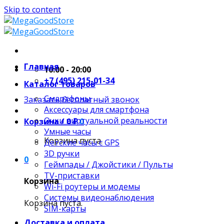
Skip to content
Главная
10:00 - 20:00
+7 (495) 215-01-34
Каталог товаров
Смартфоны
Заказать бесплатный звонок
Аксессуары для смартфона
Очки виртуальной реальности
Корзина /
0
₽
0
Умные часы
Корзина пуста.
Детские часы с GPS
3D ручки
0
Геймпады / Джойстики / Пульты
TV-приставки
Корзина
Wi-Fi роутеры и модемы
Системы видеонаблюдения
Корзина пуста.
SIM-карты
Доставка и оплата