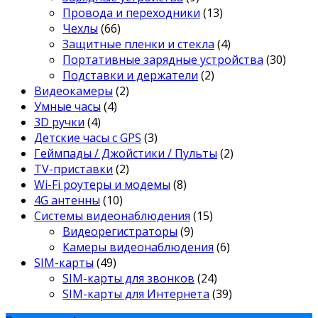
Провода и переходники
(13)
Чехлы
(66)
Защитные пленки и стекла
(4)
Портативные зарядные устройства
(30)
Подставки и держатели
(2)
Видеокамеры
(2)
Умные часы
(4)
3D ручки
(4)
Детские часы с GPS
(3)
Геймпады / Джойстики / Пульты
(2)
TV-приставки
(2)
Wi-Fi роутеры и модемы
(8)
4G антенны
(10)
Системы видеонаблюдения
(15)
Видеорегистраторы
(9)
Камеры видеонаблюдения
(6)
SIM-карты
(49)
SIM-карты для звонков
(24)
SIM-карты для Интернета
(39)