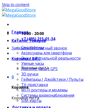
Skip to content
Главная
10:00 - 20:00
+7 (495) 215-01-34
Каталог товаров
Смартфоны
Заказать бесплатный звонок
Аксессуары для смартфона
Очки виртуальной реальности
Корзина /
0
₽
0
Умные часы
Корзина пуста.
Детские часы с GPS
3D ручки
0
Геймпады / Джойстики / Пульты
TV-приставки
Корзина
Wi-Fi роутеры и модемы
Системы видеонаблюдения
Корзина пуста.
SIM-карты
Доставка и оплата