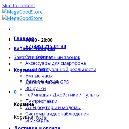
Skip to content
Главная
10:00 - 20:00
+7 (495) 215-01-34
Каталог товаров
Смартфоны
Заказать бесплатный звонок
Аксессуары для смартфона
Очки виртуальной реальности
Корзина /
0
₽
0
Умные часы
Корзина пуста.
Детские часы с GPS
3D ручки
0
Геймпады / Джойстики / Пульты
TV-приставки
Корзина
Wi-Fi роутеры и модемы
Системы видеонаблюдения
Корзина пуста.
SIM-карты
Доставка и оплата