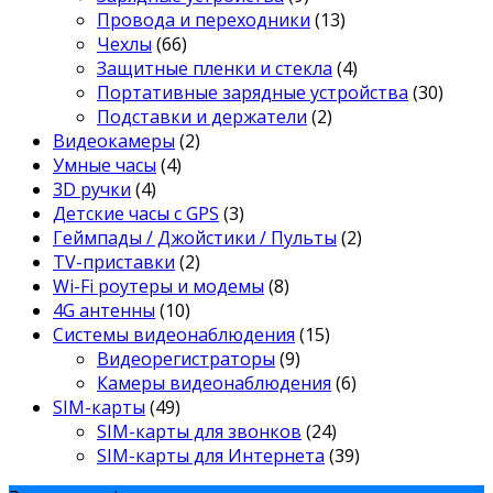
Провода и переходники
(13)
Чехлы
(66)
Защитные пленки и стекла
(4)
Портативные зарядные устройства
(30)
Подставки и держатели
(2)
Видеокамеры
(2)
Умные часы
(4)
3D ручки
(4)
Детские часы с GPS
(3)
Геймпады / Джойстики / Пульты
(2)
TV-приставки
(2)
Wi-Fi роутеры и модемы
(8)
4G антенны
(10)
Системы видеонаблюдения
(15)
Видеорегистраторы
(9)
Камеры видеонаблюдения
(6)
SIM-карты
(49)
SIM-карты для звонков
(24)
SIM-карты для Интернета
(39)