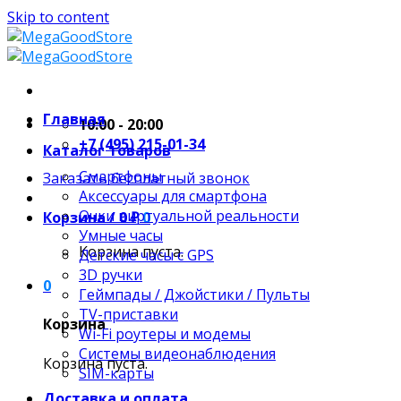
Skip to content
Главная
10:00 - 20:00
+7 (495) 215-01-34
Каталог товаров
Смартфоны
Заказать бесплатный звонок
Аксессуары для смартфона
Очки виртуальной реальности
Корзина /
0
₽
0
Умные часы
Корзина пуста.
Детские часы с GPS
3D ручки
0
Геймпады / Джойстики / Пульты
TV-приставки
Корзина
Wi-Fi роутеры и модемы
Системы видеонаблюдения
Корзина пуста.
SIM-карты
Доставка и оплата