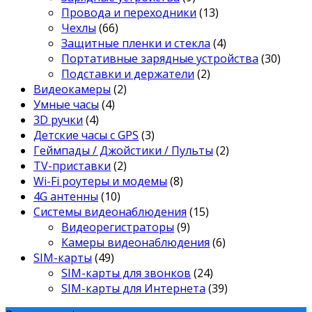
Провода и переходники
(13)
Чехлы
(66)
Защитные пленки и стекла
(4)
Портативные зарядные устройства
(30)
Подставки и держатели
(2)
Видеокамеры
(2)
Умные часы
(4)
3D ручки
(4)
Детские часы с GPS
(3)
Геймпады / Джойстики / Пульты
(2)
TV-приставки
(2)
Wi-Fi роутеры и модемы
(8)
4G антенны
(10)
Системы видеонаблюдения
(15)
Видеорегистраторы
(9)
Камеры видеонаблюдения
(6)
SIM-карты
(49)
SIM-карты для звонков
(24)
SIM-карты для Интернета
(39)