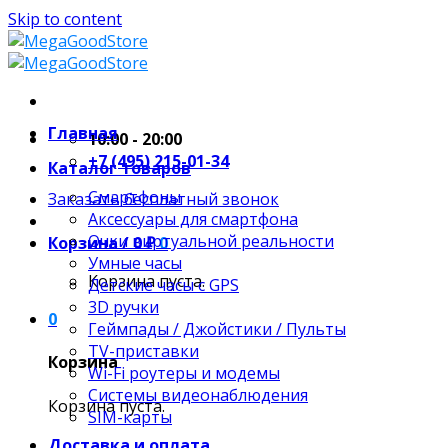
Skip to content
Главная
10:00 - 20:00
+7 (495) 215-01-34
Каталог товаров
Смартфоны
Заказать бесплатный звонок
Аксессуары для смартфона
Очки виртуальной реальности
Корзина /
0
₽
0
Умные часы
Корзина пуста.
Детские часы с GPS
3D ручки
0
Геймпады / Джойстики / Пульты
TV-приставки
Корзина
Wi-Fi роутеры и модемы
Системы видеонаблюдения
Корзина пуста.
SIM-карты
Доставка и оплата