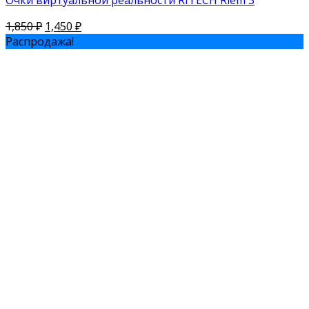
Очки виртуальной реальности RITECH Riem 3
1,850
₽
1,450
₽
Распродажа!