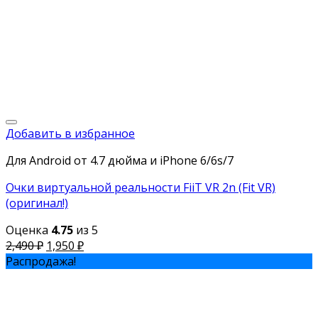
Добавить в избранное
Для Android от 4.7 дюйма и iPhone 6/6s/7
Очки виртуальной реальности FiiT VR 2n (Fit VR)
(оригинал!)
Оценка
4.75
из 5
2,490
₽
1,950
₽
Распродажа!