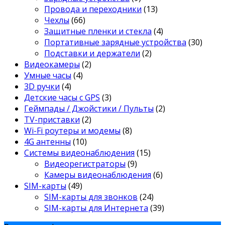
Провода и переходники
(13)
Чехлы
(66)
Защитные пленки и стекла
(4)
Портативные зарядные устройства
(30)
Подставки и держатели
(2)
Видеокамеры
(2)
Умные часы
(4)
3D ручки
(4)
Детские часы с GPS
(3)
Геймпады / Джойстики / Пульты
(2)
TV-приставки
(2)
Wi-Fi роутеры и модемы
(8)
4G антенны
(10)
Системы видеонаблюдения
(15)
Видеорегистраторы
(9)
Камеры видеонаблюдения
(6)
SIM-карты
(49)
SIM-карты для звонков
(24)
SIM-карты для Интернета
(39)