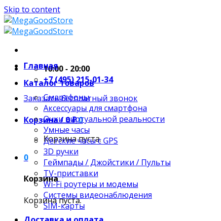
Skip to content
Главная
10:00 - 20:00
+7 (495) 215-01-34
Каталог товаров
Смартфоны
Заказать бесплатный звонок
Аксессуары для смартфона
Очки виртуальной реальности
Корзина /
0
₽
0
Умные часы
Корзина пуста.
Детские часы с GPS
3D ручки
0
Геймпады / Джойстики / Пульты
TV-приставки
Корзина
Wi-Fi роутеры и модемы
Системы видеонаблюдения
Корзина пуста.
SIM-карты
Доставка и оплата