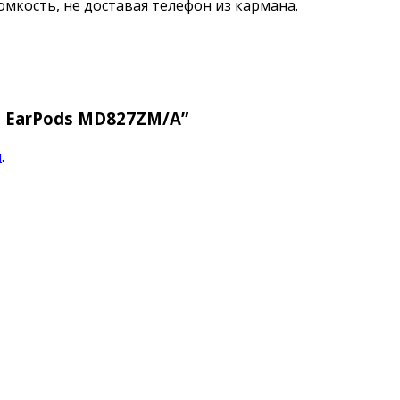
мкость, не доставая телефон из кармана.
e EarPods MD827ZM/A”
я
.