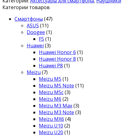
Категории:
Аксессуары для смартфона
,
Наушники
Категории товаров
Смартфоны
(47)
ASUS
(11)
Doogee
(1)
F5
(1)
Huawei
(3)
Huawei Honor 6
(1)
Huawei Honor 8
(1)
Huawei P8
(1)
Meizu
(7)
Meizu M5
(1)
Meizu M5 Note
(11)
Meizu M5c
(3)
Meizu M6
(2)
Meizu M3 Max
(3)
Meizu M3 Note
(3)
Meizu MX6
(4)
Meizu U10
(2)
Meizu U20
(1)