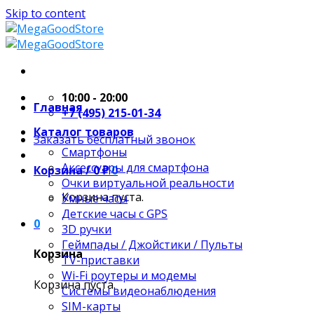
Skip to content
10:00 - 20:00
Главная
+7 (495) 215-01-34
Каталог товаров
Заказать бесплатный звонок
Смартфоны
Аксессуары для смартфона
Корзина /
0
₽
0
Очки виртуальной реальности
Корзина пуста.
Умные часы
Детские часы с GPS
0
3D ручки
Геймпады / Джойстики / Пульты
Корзина
TV-приставки
Wi-Fi роутеры и модемы
Корзина пуста.
Системы видеонаблюдения
SIM-карты