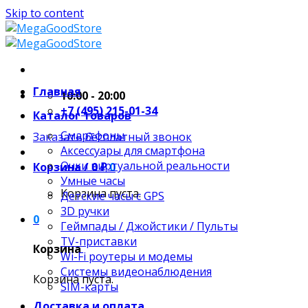
Skip to content
Главная
10:00 - 20:00
+7 (495) 215-01-34
Каталог товаров
Смартфоны
Заказать бесплатный звонок
Аксессуары для смартфона
Очки виртуальной реальности
Корзина /
0
₽
0
Умные часы
Корзина пуста.
Детские часы с GPS
3D ручки
0
Геймпады / Джойстики / Пульты
TV-приставки
Корзина
Wi-Fi роутеры и модемы
Системы видеонаблюдения
Корзина пуста.
SIM-карты
Доставка и оплата