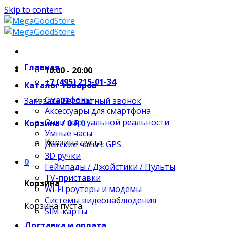
Skip to content
Главная
10:00 - 20:00
+7 (495) 215-01-34
Каталог товаров
Смартфоны
Заказать бесплатный звонок
Аксессуары для смартфона
Очки виртуальной реальности
Корзина /
0
₽
0
Умные часы
Корзина пуста.
Детские часы с GPS
3D ручки
0
Геймпады / Джойстики / Пульты
TV-приставки
Корзина
Wi-Fi роутеры и модемы
Системы видеонаблюдения
Корзина пуста.
SIM-карты
Доставка и оплата