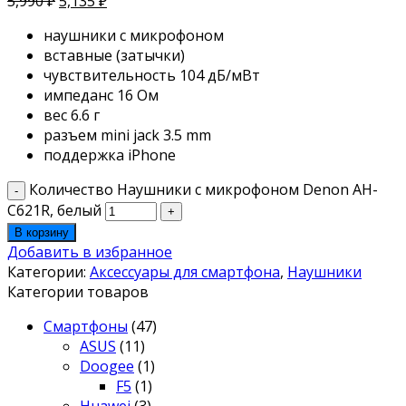
5,990
₽
5,135
₽
наушники с микрофоном
вставные (затычки)
чувствительность 104 дБ/мВт
импеданс 16 Ом
вес 6.6 г
разъем mini jack 3.5 mm
поддержка iPhone
Количество Наушники с микрофоном Denon AH-
C621R, белый
В корзину
Добавить в избранное
Категории:
Аксессуары для смартфона
,
Наушники
Категории товаров
Смартфоны
(47)
ASUS
(11)
Doogee
(1)
F5
(1)
Huawei
(3)