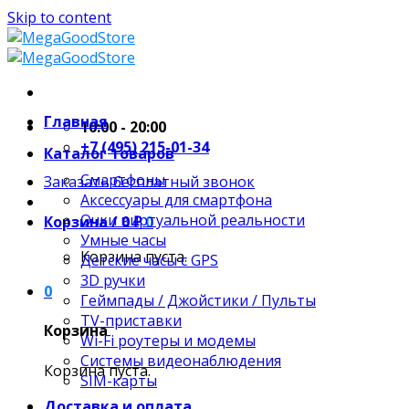
Skip to content
Главная
10:00 - 20:00
+7 (495) 215-01-34
Каталог товаров
Смартфоны
Заказать бесплатный звонок
Аксессуары для смартфона
Очки виртуальной реальности
Корзина /
0
₽
0
Умные часы
Корзина пуста.
Детские часы с GPS
3D ручки
0
Геймпады / Джойстики / Пульты
TV-приставки
Корзина
Wi-Fi роутеры и модемы
Системы видеонаблюдения
Корзина пуста.
SIM-карты
Доставка и оплата