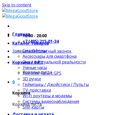
Skip to content
Главная
10:00 - 20:00
+7 (495) 215-01-34
Каталог товаров
Смартфоны
Заказать бесплатный звонок
Аксессуары для смартфона
Очки виртуальной реальности
Корзина /
0
₽
0
Умные часы
Корзина пуста.
Детские часы с GPS
3D ручки
0
Геймпады / Джойстики / Пульты
TV-приставки
Корзина
Wi-Fi роутеры и модемы
Системы видеонаблюдения
Корзина пуста.
SIM-карты
Доставка и оплата