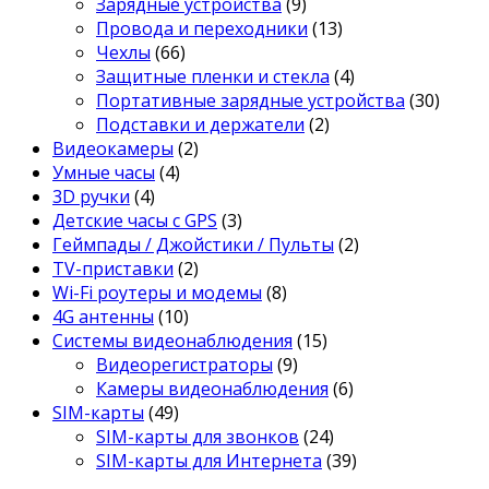
Зарядные устройства
(9)
Провода и переходники
(13)
Чехлы
(66)
Защитные пленки и стекла
(4)
Портативные зарядные устройства
(30)
Подставки и держатели
(2)
Видеокамеры
(2)
Умные часы
(4)
3D ручки
(4)
Детские часы с GPS
(3)
Геймпады / Джойстики / Пульты
(2)
TV-приставки
(2)
Wi-Fi роутеры и модемы
(8)
4G антенны
(10)
Системы видеонаблюдения
(15)
Видеорегистраторы
(9)
Камеры видеонаблюдения
(6)
SIM-карты
(49)
SIM-карты для звонков
(24)
SIM-карты для Интернета
(39)