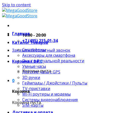
Skip to content
Главная
10:00 - 20:00
+7 (495) 215-01-34
Каталог товаров
Смартфоны
Заказать бесплатный звонок
Аксессуары для смартфона
Очки виртуальной реальности
Корзина /
0
₽
0
Умные часы
Корзина пуста.
Детские часы с GPS
3D ручки
0
Геймпады / Джойстики / Пульты
TV-приставки
Корзина
Wi-Fi роутеры и модемы
Системы видеонаблюдения
Корзина пуста.
SIM-карты
Доставка и оплата