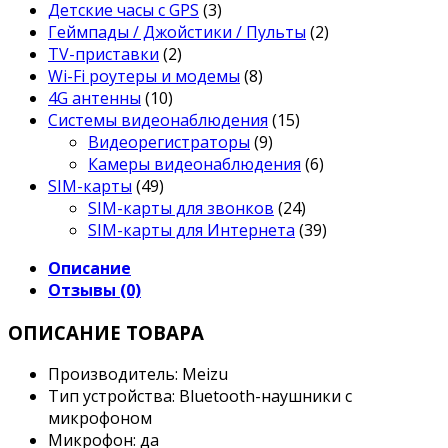
Детские часы с GPS
(3)
Геймпады / Джойстики / Пульты
(2)
TV-приставки
(2)
Wi-Fi роутеры и модемы
(8)
4G антенны
(10)
Системы видеонаблюдения
(15)
Видеорегистраторы
(9)
Камеры видеонаблюдения
(6)
SIM-карты
(49)
SIM-карты для звонков
(24)
SIM-карты для Интернета
(39)
Описание
Отзывы (0)
ОПИСАНИЕ ТОВАРА
Производитель: Meizu
Тип устройства: Bluetooth-наушники с
микрофоном
Микрофон: да