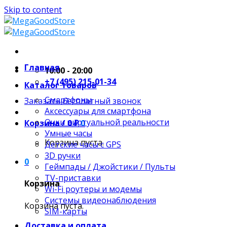
Skip to content
Главная
10:00 - 20:00
+7 (495) 215-01-34
Каталог товаров
Смартфоны
Заказать бесплатный звонок
Аксессуары для смартфона
Очки виртуальной реальности
Корзина /
0
₽
0
Умные часы
Корзина пуста.
Детские часы с GPS
3D ручки
0
Геймпады / Джойстики / Пульты
TV-приставки
Корзина
Wi-Fi роутеры и модемы
Системы видеонаблюдения
Корзина пуста.
SIM-карты
Доставка и оплата