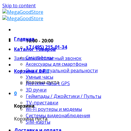
Skip to content
Главная
10:00 - 20:00
+7 (495) 215-01-34
Каталог товаров
Смартфоны
Заказать бесплатный звонок
Аксессуары для смартфона
Очки виртуальной реальности
Корзина /
0
₽
0
Умные часы
Корзина пуста.
Детские часы с GPS
3D ручки
0
Геймпады / Джойстики / Пульты
TV-приставки
Корзина
Wi-Fi роутеры и модемы
Системы видеонаблюдения
Корзина пуста.
SIM-карты
Доставка и оплата