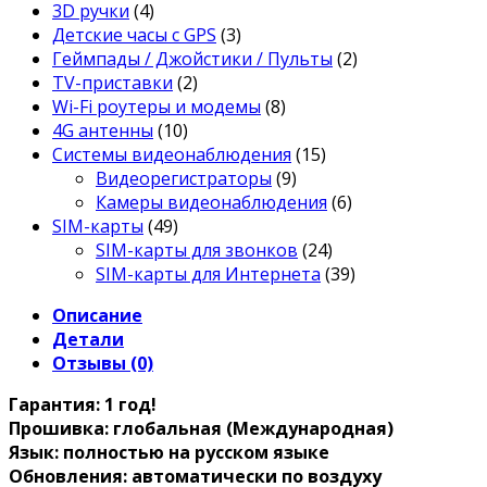
3D ручки
(4)
Детские часы с GPS
(3)
Геймпады / Джойстики / Пульты
(2)
TV-приставки
(2)
Wi-Fi роутеры и модемы
(8)
4G антенны
(10)
Системы видеонаблюдения
(15)
Видеорегистраторы
(9)
Камеры видеонаблюдения
(6)
SIM-карты
(49)
SIM-карты для звонков
(24)
SIM-карты для Интернета
(39)
Описание
Детали
Отзывы (0)
Гарантия: 1 год!
Прошивка: глобальная (Международная)
Язык: полностью на русском языке
Обновления: автоматически по воздуху