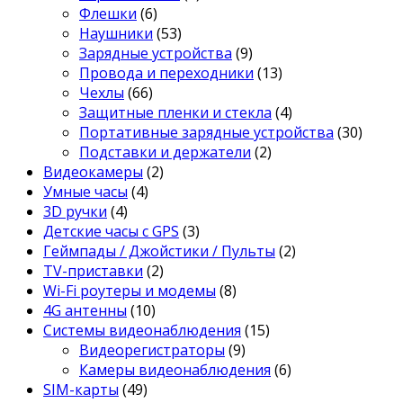
Флешки
(6)
Наушники
(53)
Зарядные устройства
(9)
Провода и переходники
(13)
Чехлы
(66)
Защитные пленки и стекла
(4)
Портативные зарядные устройства
(30)
Подставки и держатели
(2)
Видеокамеры
(2)
Умные часы
(4)
3D ручки
(4)
Детские часы с GPS
(3)
Геймпады / Джойстики / Пульты
(2)
TV-приставки
(2)
Wi-Fi роутеры и модемы
(8)
4G антенны
(10)
Системы видеонаблюдения
(15)
Видеорегистраторы
(9)
Камеры видеонаблюдения
(6)
SIM-карты
(49)