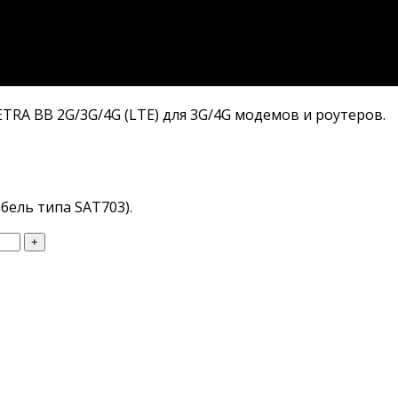
RA BB 2G/3G/4G (LTE) для 3G/4G модемов и роутеров.
абель типа SAT703).