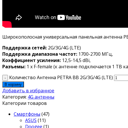
Широкополосная универсальная панельная антенна PET
Поддержка сетей:
2G/3G/4G (LTE)
Поддержка диапазона частот:
1700-2700 МГц,
Коэффициент усиления:
12,5-14,5 dBi,
Разъемы:
1 х F-female (к антенне подключается 1 ТВ к
Количество Антенна PETRA BB 2G/3G/4G (LTE)
В корзину
Добавить в избранное
Категория:
4G антенны
Категории товаров
Смартфоны
(47)
ASUS
(11)
Doogee
(1)