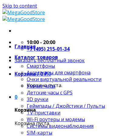
Skip to content
10:00 - 20:00
Главная
+7 (495) 215-01-34
Каталог товаров
Заказать бесплатный звонок
Смартфоны
Аксессуары для смартфона
Корзина /
0
₽
0
Очки виртуальной реальности
Корзина пуста.
Умные часы
Детские часы с GPS
0
3D ручки
Геймпады / Джойстики / Пульты
Корзина
TV-приставки
Wi-Fi роутеры и модемы
Корзина пуста.
Системы видеонаблюдения
SIM-карты