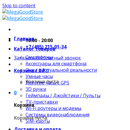
Skip to content
Главная
10:00 - 20:00
+7 (495) 215-01-34
Каталог товаров
Смартфоны
Заказать бесплатный звонок
Аксессуары для смартфона
Очки виртуальной реальности
Корзина /
0
₽
0
Умные часы
Корзина пуста.
Детские часы с GPS
3D ручки
0
Геймпады / Джойстики / Пульты
TV-приставки
Корзина
Wi-Fi роутеры и модемы
Системы видеонаблюдения
Корзина пуста.
SIM-карты
Доставка и оплата