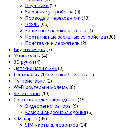
Наушники
(53)
Зарядные устройства
(9)
Провода и переходники
(13)
Чехлы
(66)
Защитные пленки и стекла
(4)
Портативные зарядные устройства
(30)
Подставки и держатели
(2)
Видеокамеры
(2)
Умные часы
(4)
3D ручки
(4)
Детские часы с GPS
(3)
Геймпады / Джойстики / Пульты
(2)
TV-приставки
(2)
Wi-Fi роутеры и модемы
(8)
4G антенны
(10)
Системы видеонаблюдения
(15)
Видеорегистраторы
(9)
Камеры видеонаблюдения
(6)
SIM-карты
(49)
SIM-карты для звонков
(24)