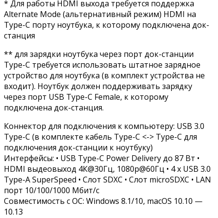
* Для работы HDMI выхода требуется поддержка
Alternate Mode (альтернативный режим) HDMI на
Type-C порту ноутбука, к которому подключена док-
станция
** для зарядки ноутбука через порт док-станции
Type-C требуется использовать штатное зарядное
устройство для ноутбука (в комплект устройства не
входит). Ноутбук должен поддерживать зарядку
через порт USB Type-C Female, к которому
подключена док-станция.
Коннектор для подключения к компьютеру:
USB 3.0
Type-C (в комплекте кабель Type-C <-> Type-C для
подключения док-станции к ноутбуку)
Интерфейсы:
• USB Type-C Power Delivery до 87 Вт •
HDMI выдеовыход 4К@30Гц, 1080p@60Гц • 4 x USB 3.0
Type-A SuperSpeed • Слот SDXC • Слот microSDXC • LAN
порт 10/100/1000 Мбит/c
Совместимость с ОС:
Windows 8.1/10, macOS 10.10 —
10.13