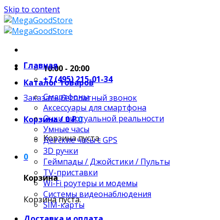
Skip to content
Главная
10:00 - 20:00
+7 (495) 215-01-34
Каталог товаров
Смартфоны
Заказать бесплатный звонок
Аксессуары для смартфона
Очки виртуальной реальности
Корзина /
0
₽
0
Умные часы
Корзина пуста.
Детские часы с GPS
3D ручки
0
Геймпады / Джойстики / Пульты
TV-приставки
Корзина
Wi-Fi роутеры и модемы
Системы видеонаблюдения
Корзина пуста.
SIM-карты
Доставка и оплата