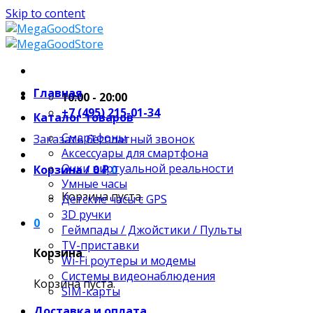
Skip to content
Главная
10:00 - 20:00
+7 (495) 215-01-34
Каталог товаров
Смартфоны
Заказать бесплатный звонок
Аксессуары для смартфона
Очки виртуальной реальности
Корзина /
0
₽
0
Умные часы
Корзина пуста.
Детские часы с GPS
3D ручки
0
Геймпады / Джойстики / Пульты
TV-приставки
Корзина
Wi-Fi роутеры и модемы
Системы видеонаблюдения
Корзина пуста.
SIM-карты
Доставка и оплата