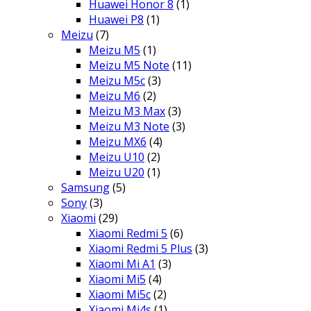
Huawei Honor 8
(1)
Huawei P8
(1)
Meizu
(7)
Meizu M5
(1)
Meizu M5 Note
(11)
Meizu M5c
(3)
Meizu M6
(2)
Meizu M3 Max
(3)
Meizu M3 Note
(3)
Meizu MX6
(4)
Meizu U10
(2)
Meizu U20
(1)
Samsung
(5)
Sony
(3)
Xiaomi
(29)
Xiaomi Redmi 5
(6)
Xiaomi Redmi 5 Plus
(3)
Xiaomi Mi A1
(3)
Xiaomi Mi5
(4)
Xiaomi Mi5c
(2)
Xiaomi Mi4s
(1)