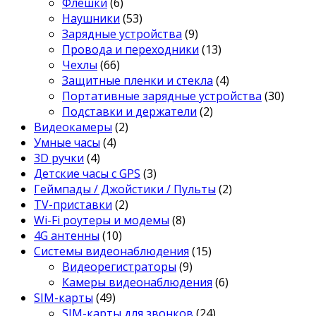
Флешки
(6)
Наушники
(53)
Зарядные устройства
(9)
Провода и переходники
(13)
Чехлы
(66)
Защитные пленки и стекла
(4)
Портативные зарядные устройства
(30)
Подставки и держатели
(2)
Видеокамеры
(2)
Умные часы
(4)
3D ручки
(4)
Детские часы с GPS
(3)
Геймпады / Джойстики / Пульты
(2)
TV-приставки
(2)
Wi-Fi роутеры и модемы
(8)
4G антенны
(10)
Системы видеонаблюдения
(15)
Видеорегистраторы
(9)
Камеры видеонаблюдения
(6)
SIM-карты
(49)
SIM-карты для звонков
(24)