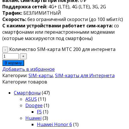
Баланс сим-карты при покупке:
0 ₽
Поддержка сетей:
4G+ (LTE), 4G (LTE), 3G, 2G
Трафик:
БЕЗЛИМИТНЫЙ
Скорость:
без ограничений скорости (до 100 мбит/с)
С какими устройствами работает сим-карта:
со
смартфонами или перенастроенными модемами
(которые маскируются под смартфоны)
Количество SIM-карта МТС 200 для интернета
В корзину
Добавить в избранное
Категории:
SIM-карты
,
SIM-карты для Интернета
Категории товаров
Смартфоны
(47)
ASUS
(11)
Doogee
(1)
F5
(1)
Huawei
(3)
Huawei Honor 6
(1)