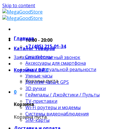
Skip to content
Главная
10:00 - 20:00
+7 (495) 215-01-34
Каталог товаров
Смартфоны
Заказать бесплатный звонок
Аксессуары для смартфона
Очки виртуальной реальности
Корзина /
0
₽
0
Умные часы
Корзина пуста.
Детские часы с GPS
3D ручки
0
Геймпады / Джойстики / Пульты
TV-приставки
Корзина
Wi-Fi роутеры и модемы
Системы видеонаблюдения
Корзина пуста.
SIM-карты
Доставка и оплата