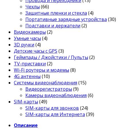
Провода и переходники
(13)
Чехлы
(66)
Защитные пленки и стекла
(4)
Портативные зарядные устройства
(30)
Подставки и держатели
(2)
Видеокамеры
(2)
Умные часы
(4)
3D ручки
(4)
Детские часы с GPS
(3)
Геймпады / Джойстики / Пульты
(2)
TV-приставки
(2)
Wi-Fi роутеры и модемы
(8)
4G антенны
(10)
Системы видеонаблюдения
(15)
Видеорегистраторы
(9)
Камеры видеонаблюдения
(6)
SIM-карты
(49)
SIM-карты для звонков
(24)
SIM-карты для Интернета
(39)
Описание