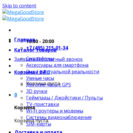
Skip to content
Главная
10:00 - 20:00
+7 (495) 215-01-34
Каталог товаров
Смартфоны
Заказать бесплатный звонок
Аксессуары для смартфона
Очки виртуальной реальности
Корзина /
0
₽
0
Умные часы
Корзина пуста.
Детские часы с GPS
3D ручки
0
Геймпады / Джойстики / Пульты
TV-приставки
Корзина
Wi-Fi роутеры и модемы
Системы видеонаблюдения
Корзина пуста.
SIM-карты
Доставка и оплата