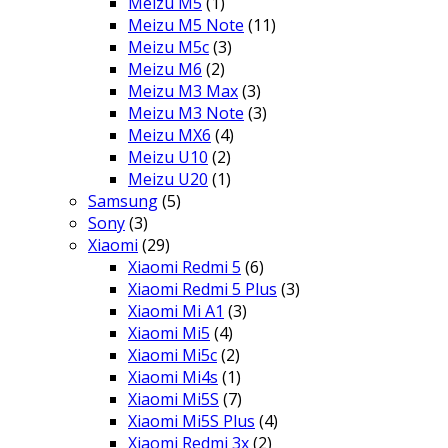
Meizu M5
(1)
Meizu M5 Note
(11)
Meizu M5c
(3)
Meizu M6
(2)
Meizu M3 Max
(3)
Meizu M3 Note
(3)
Meizu MX6
(4)
Meizu U10
(2)
Meizu U20
(1)
Samsung
(5)
Sony
(3)
Xiaomi
(29)
Xiaomi Redmi 5
(6)
Xiaomi Redmi 5 Plus
(3)
Xiaomi Mi A1
(3)
Xiaomi Mi5
(4)
Xiaomi Mi5c
(2)
Xiaomi Mi4s
(1)
Xiaomi Mi5S
(7)
Xiaomi Mi5S Plus
(4)
Xiaomi Redmi 3x
(2)