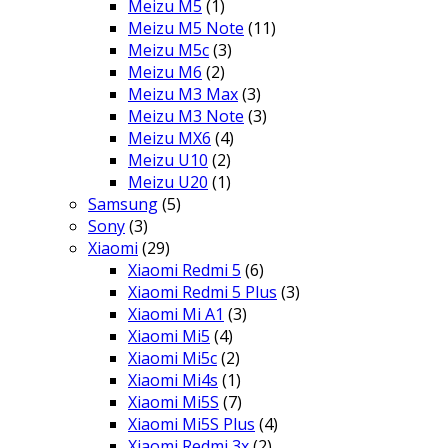
Meizu M5
(1)
Meizu M5 Note
(11)
Meizu M5c
(3)
Meizu M6
(2)
Meizu M3 Max
(3)
Meizu M3 Note
(3)
Meizu MX6
(4)
Meizu U10
(2)
Meizu U20
(1)
Samsung
(5)
Sony
(3)
Xiaomi
(29)
Xiaomi Redmi 5
(6)
Xiaomi Redmi 5 Plus
(3)
Xiaomi Mi A1
(3)
Xiaomi Mi5
(4)
Xiaomi Mi5c
(2)
Xiaomi Mi4s
(1)
Xiaomi Mi5S
(7)
Xiaomi Mi5S Plus
(4)
Xiaomi Redmi 3x
(2)