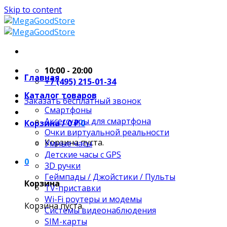
Skip to content
10:00 - 20:00
Главная
+7 (495) 215-01-34
Каталог товаров
Заказать бесплатный звонок
Смартфоны
Аксессуары для смартфона
Корзина /
0
₽
0
Очки виртуальной реальности
Корзина пуста.
Умные часы
Детские часы с GPS
0
3D ручки
Геймпады / Джойстики / Пульты
Корзина
TV-приставки
Wi-Fi роутеры и модемы
Корзина пуста.
Системы видеонаблюдения
SIM-карты