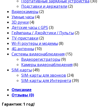
Портативные зарядные устройства
(30)
Подставки и держатели
(2)
Видеокамеры
(2)
Умные часы
(4)
3D ручки
(4)
Детские часы с GPS
(3)
Геймпады / Джойстики / Пульты
(2)
TV-приставки
(2)
Wi-Fi роутеры и модемы
(8)
4G антенны
(10)
Системы видеонаблюдения
(15)
Видеорегистраторы
(9)
Камеры видеонаблюдения
(6)
SIM-карты
(49)
SIM-карты для звонков
(24)
SIM-карты для Интернета
(39)
Описание
Отзывы (0)
Гарантия: 1 год!