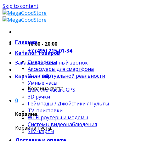
Skip to content
Главная
10:00 - 20:00
+7 (495) 215-01-34
Каталог товаров
Смартфоны
Заказать бесплатный звонок
Аксессуары для смартфона
Очки виртуальной реальности
Корзина /
0
₽
0
Умные часы
Корзина пуста.
Детские часы с GPS
3D ручки
0
Геймпады / Джойстики / Пульты
TV-приставки
Корзина
Wi-Fi роутеры и модемы
Системы видеонаблюдения
Корзина пуста.
SIM-карты
Доставка и оплата