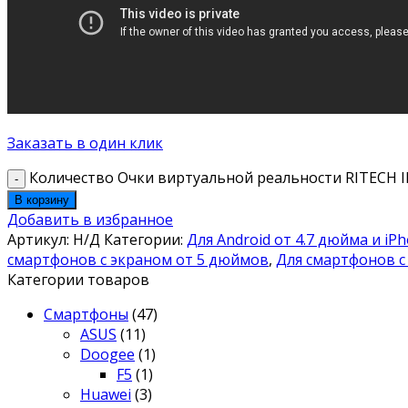
Заказать в один клик
Количество Очки виртуальной реальности RITECH II 
В корзину
Добавить в избранное
Артикул:
Н/Д
Категории:
Для Android от 4.7 дюйма и iPh
смартфонов с экраном от 5 дюймов
,
Для смартфонов с
Категории товаров
Смартфоны
(47)
ASUS
(11)
Doogee
(1)
F5
(1)
Huawei
(3)