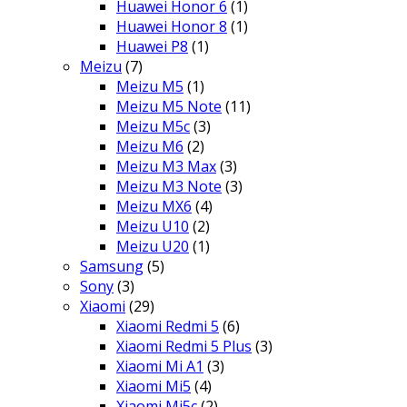
Huawei Honor 6
(1)
Huawei Honor 8
(1)
Huawei P8
(1)
Meizu
(7)
Meizu M5
(1)
Meizu M5 Note
(11)
Meizu M5c
(3)
Meizu M6
(2)
Meizu M3 Max
(3)
Meizu M3 Note
(3)
Meizu MX6
(4)
Meizu U10
(2)
Meizu U20
(1)
Samsung
(5)
Sony
(3)
Xiaomi
(29)
Xiaomi Redmi 5
(6)
Xiaomi Redmi 5 Plus
(3)
Xiaomi Mi A1
(3)
Xiaomi Mi5
(4)
Xiaomi Mi5c
(2)