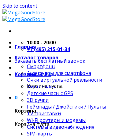
Skip to content
10:00 - 20:00
Главная
+7 (495) 215-01-34
Каталог товаров
Заказать бесплатный звонок
Смартфоны
Аксессуары для смартфона
Корзина /
0
₽
0
Очки виртуальной реальности
Корзина пуста.
Умные часы
Детские часы с GPS
0
3D ручки
Геймпады / Джойстики / Пульты
Корзина
TV-приставки
Wi-Fi роутеры и модемы
Корзина пуста.
Системы видеонаблюдения
SIM-карты