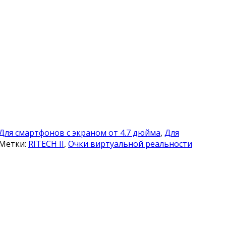
Для смартфонов с экраном от 4.7 дюйма
,
Для
Метки:
RITECH II
,
Очки виртуальной реальности