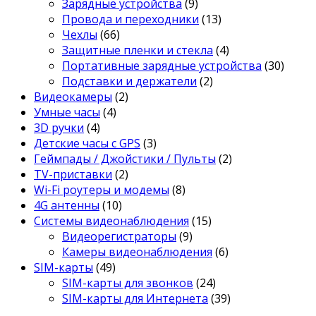
Зарядные устройства
(9)
Провода и переходники
(13)
Чехлы
(66)
Защитные пленки и стекла
(4)
Портативные зарядные устройства
(30)
Подставки и держатели
(2)
Видеокамеры
(2)
Умные часы
(4)
3D ручки
(4)
Детские часы с GPS
(3)
Геймпады / Джойстики / Пульты
(2)
TV-приставки
(2)
Wi-Fi роутеры и модемы
(8)
4G антенны
(10)
Системы видеонаблюдения
(15)
Видеорегистраторы
(9)
Камеры видеонаблюдения
(6)
SIM-карты
(49)
SIM-карты для звонков
(24)
SIM-карты для Интернета
(39)