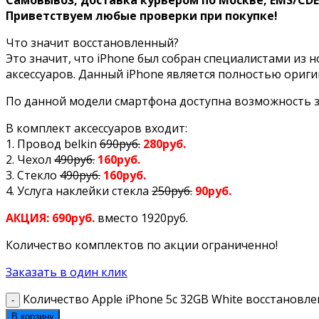
Приветствуем любые проверки при покупке!
Что значит восстановленный?
Это значит, что iPhone был собран специалистами из
аксессуаров. Данный iPhone является полностью ориг
По данной модели смартфона доступна возможность з
В комплект аксессуаров входит:
1. Провод belkin
690руб.
280руб.
2. Чехол
490руб.
160руб.
3. Стекло
490руб.
160руб.
4. Услуга наклейки стекла
250руб.
90руб.
АКЦИЯ: 690руб.
вместо 1920руб.
Количество комплектов по акции ограниченно!
Заказать в один клик
Количество Apple iPhone 5c 32GB White восстановл
В корзину