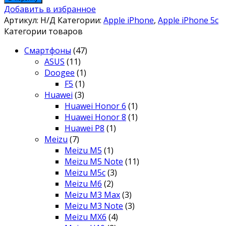
Добавить в избранное
Артикул:
Н/Д
Категории:
Apple iPhone
,
Apple iPhone 5c
Категории товаров
Смартфоны
(47)
ASUS
(11)
Doogee
(1)
F5
(1)
Huawei
(3)
Huawei Honor 6
(1)
Huawei Honor 8
(1)
Huawei P8
(1)
Meizu
(7)
Meizu M5
(1)
Meizu M5 Note
(11)
Meizu M5c
(3)
Meizu M6
(2)
Meizu M3 Max
(3)
Meizu M3 Note
(3)
Meizu MX6
(4)