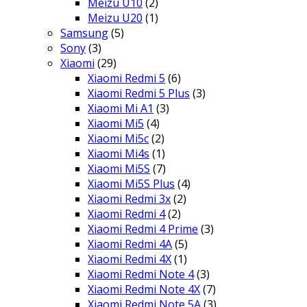
Meizu U10
(2)
Meizu U20
(1)
Samsung
(5)
Sony
(3)
Xiaomi
(29)
Xiaomi Redmi 5
(6)
Xiaomi Redmi 5 Plus
(3)
Xiaomi Mi A1
(3)
Xiaomi Mi5
(4)
Xiaomi Mi5c
(2)
Xiaomi Mi4s
(1)
Xiaomi Mi5S
(7)
Xiaomi Mi5S Plus
(4)
Xiaomi Redmi 3x
(2)
Xiaomi Redmi 4
(2)
Xiaomi Redmi 4 Prime
(3)
Xiaomi Redmi 4A
(5)
Xiaomi Redmi 4X
(1)
Xiaomi Redmi Note 4
(3)
Xiaomi Redmi Note 4X
(7)
Xiaomi Redmi Note 5A
(3)