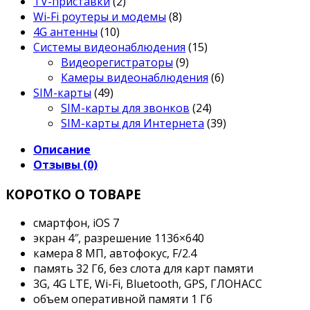
TV-приставки
(2)
Wi-Fi роутеры и модемы
(8)
4G антенны
(10)
Системы видеонаблюдения
(15)
Видеорегистраторы
(9)
Камеры видеонаблюдения
(6)
SIM-карты
(49)
SIM-карты для звонков
(24)
SIM-карты для Интернета
(39)
Описание
Отзывы (0)
КОРОТКО О ТОВАРЕ
смартфон, iOS 7
экран 4″, разрешение 1136×640
камера 8 МП, автофокус, F/2.4
память 32 Гб, без слота для карт памяти
3G, 4G LTE, Wi-Fi, Bluetooth, GPS, ГЛОНАСС
объем оперативной памяти 1 Гб