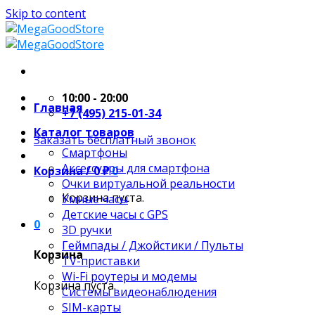
Skip to content
10:00 - 20:00
Главная
+7 (495) 215-01-34
Каталог товаров
Заказать бесплатный звонок
Смартфоны
Аксессуары для смартфона
Корзина /
0
₽
0
Очки виртуальной реальности
Корзина пуста.
Умные часы
Детские часы с GPS
0
3D ручки
Геймпады / Джойстики / Пульты
Корзина
TV-приставки
Wi-Fi роутеры и модемы
Корзина пуста.
Системы видеонаблюдения
SIM-карты