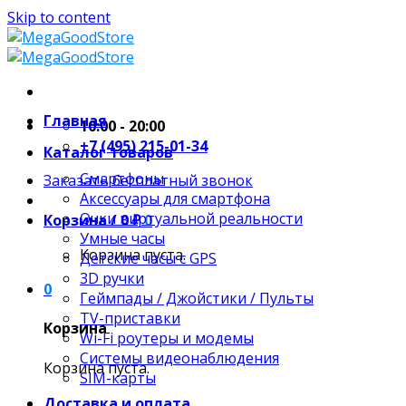
Skip to content
Главная
10:00 - 20:00
+7 (495) 215-01-34
Каталог товаров
Смартфоны
Заказать бесплатный звонок
Аксессуары для смартфона
Очки виртуальной реальности
Корзина /
0
₽
0
Умные часы
Корзина пуста.
Детские часы с GPS
3D ручки
0
Геймпады / Джойстики / Пульты
TV-приставки
Корзина
Wi-Fi роутеры и модемы
Системы видеонаблюдения
Корзина пуста.
SIM-карты
Доставка и оплата