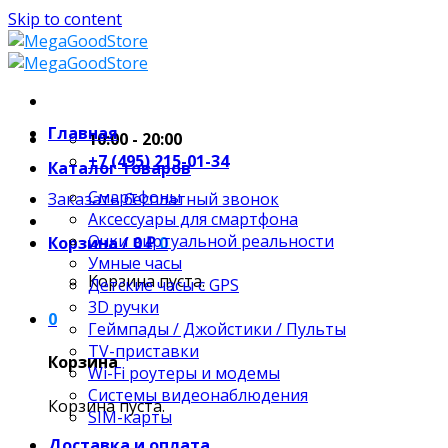
Skip to content
Главная
10:00 - 20:00
+7 (495) 215-01-34
Каталог товаров
Смартфоны
Заказать бесплатный звонок
Аксессуары для смартфона
Очки виртуальной реальности
Корзина /
0
₽
0
Умные часы
Корзина пуста.
Детские часы с GPS
3D ручки
0
Геймпады / Джойстики / Пульты
TV-приставки
Корзина
Wi-Fi роутеры и модемы
Системы видеонаблюдения
Корзина пуста.
SIM-карты
Доставка и оплата