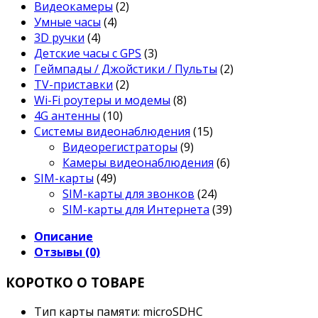
Видеокамеры
(2)
Умные часы
(4)
3D ручки
(4)
Детские часы с GPS
(3)
Геймпады / Джойстики / Пульты
(2)
TV-приставки
(2)
Wi-Fi роутеры и модемы
(8)
4G антенны
(10)
Системы видеонаблюдения
(15)
Видеорегистраторы
(9)
Камеры видеонаблюдения
(6)
SIM-карты
(49)
SIM-карты для звонков
(24)
SIM-карты для Интернета
(39)
Описание
Отзывы (0)
КОРОТКО О ТОВАРЕ
Тип карты памяти: microSDHC