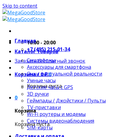
Skip to content
Главная
10:00 - 20:00
+7 (495) 215-01-34
Каталог товаров
Смартфоны
Заказать бесплатный звонок
Аксессуары для смартфона
Очки виртуальной реальности
Корзина /
0
₽
0
Умные часы
Корзина пуста.
Детские часы с GPS
3D ручки
0
Геймпады / Джойстики / Пульты
TV-приставки
Корзина
Wi-Fi роутеры и модемы
Системы видеонаблюдения
Корзина пуста.
SIM-карты
Доставка и оплата