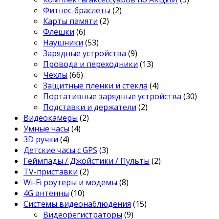
Фитнес-браслеты
(2)
Карты памяти
(2)
Флешки
(6)
Наушники
(53)
Зарядные устройства
(9)
Провода и переходники
(13)
Чехлы
(66)
Защитные пленки и стекла
(4)
Портативные зарядные устройства
(30)
Подставки и держатели
(2)
Видеокамеры
(2)
Умные часы
(4)
3D ручки
(4)
Детские часы с GPS
(3)
Геймпады / Джойстики / Пульты
(2)
TV-приставки
(2)
Wi-Fi роутеры и модемы
(8)
4G антенны
(10)
Системы видеонаблюдения
(15)
Видеорегистраторы
(9)