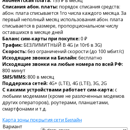
Абонентская плата:
155 ₽ в месяц
Списания абон. платы:
порядок списания средств:
абон. плата списывается 1го числа каждого месяца. За
первый неполный месяц использования абон. плата
списывается в размере, пропорциональном числу
оставшихся в месяце дней
Баланс сим-карты при покупке:
0 ₽
Трафик:
БЕЗЛИМИТНЫЙ В 4G (и 10гб в 3G)
Скорость:
без ограничений скорости (до 100 мбит/с)
Исходящие звонки на Билайн:
бесплатно
Исходящие звонки на любые номера по всей РФ:
800 минут
SMS/MMS:
800 в месяц
Поддержка сетей:
4G+ (LTE), 4G (LTE), 3G, 2G
С какими устройствами работает сим-карта:
с
любыми модемами (кроме не разлоченных модемов
других операторов), роутерами, планшетами,
смартфонами и т.д.
Карта зоны покрытия сети Билайн
Вариант