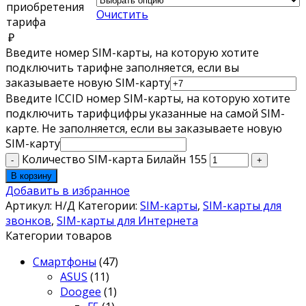
приобретения
Очистить
тарифа
₽
Введите номер SIM-карты, на которую хотите
подключить тариф
не заполняется, если вы
заказываете новую SIM-карту
Введите ICCID номер SIM-карты, на которую хотите
подключить тариф
цифры указанные на самой SIM-
карте. Не заполняется, если вы заказываете новую
SIM-карту
Количество SIM-карта Билайн 155
В корзину
Добавить в избранное
Артикул:
Н/Д
Категории:
SIM-карты
,
SIM-карты для
звонков
,
SIM-карты для Интернета
Категории товаров
Смартфоны
(47)
ASUS
(11)
Doogee
(1)