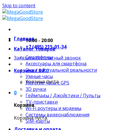
Skip to content
Главная
10:00 - 20:00
+7 (495) 215-01-34
Каталог товаров
Смартфоны
Заказать бесплатный звонок
Аксессуары для смартфона
Очки виртуальной реальности
Корзина /
0
₽
0
Умные часы
Корзина пуста.
Детские часы с GPS
3D ручки
0
Геймпады / Джойстики / Пульты
TV-приставки
Корзина
Wi-Fi роутеры и модемы
Системы видеонаблюдения
Корзина пуста.
SIM-карты
Доставка и оплата