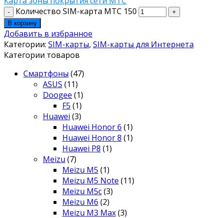
Карта зоны покрытия сети МТС
Количество SIM-карта МТС 150
В корзину
Добавить в избранное
Категории:
SIM-карты
,
SIM-карты для Интернета
Категории товаров
Смартфоны
(47)
ASUS
(11)
Doogee
(1)
F5
(1)
Huawei
(3)
Huawei Honor 6
(1)
Huawei Honor 8
(1)
Huawei P8
(1)
Meizu
(7)
Meizu M5
(1)
Meizu M5 Note
(11)
Meizu M5c
(3)
Meizu M6
(2)
Meizu M3 Max
(3)