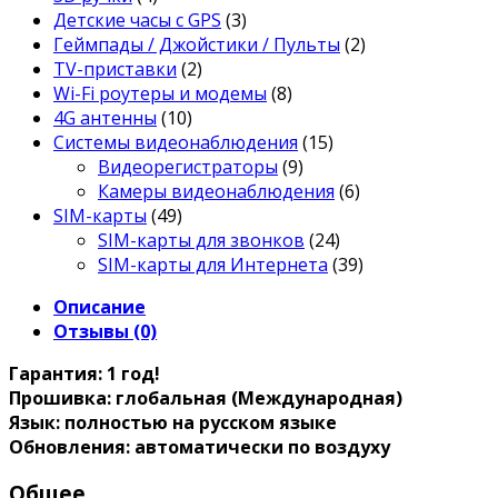
Детские часы с GPS
(3)
Геймпады / Джойстики / Пульты
(2)
TV-приставки
(2)
Wi-Fi роутеры и модемы
(8)
4G антенны
(10)
Системы видеонаблюдения
(15)
Видеорегистраторы
(9)
Камеры видеонаблюдения
(6)
SIM-карты
(49)
SIM-карты для звонков
(24)
SIM-карты для Интернета
(39)
Описание
Отзывы (0)
Гарантия: 1 год!
Прошивка: глобальная (Международная)
Язык: полностью на русском языке
Обновления: автоматически по воздуху
Общее