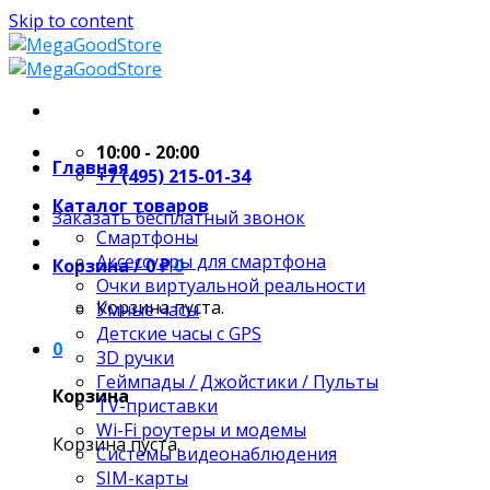
Skip to content
10:00 - 20:00
Главная
+7 (495) 215-01-34
Каталог товаров
Заказать бесплатный звонок
Смартфоны
Аксессуары для смартфона
Корзина /
0
₽
0
Очки виртуальной реальности
Корзина пуста.
Умные часы
Детские часы с GPS
0
3D ручки
Геймпады / Джойстики / Пульты
Корзина
TV-приставки
Wi-Fi роутеры и модемы
Корзина пуста.
Системы видеонаблюдения
SIM-карты