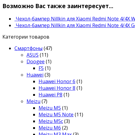
Возможно Вас также заинтересует…
Чехол-бампер Nillkin для Xiaomi Redmi Note 4/4X W
Чехол-бампер Nillkin для Xiaomi Redmi Note 4/4X G
Категории товаров
Смартфоны
(47)
ASUS
(11)
Doogee
(1)
F5
(1)
Huawei
(3)
Huawei Honor 6
(1)
Huawei Honor 8
(1)
Huawei P8
(1)
Meizu
(7)
Meizu M5
(1)
Meizu M5 Note
(11)
Meizu M5c
(3)
Meizu M6
(2)
Meizu M3 Max
(3)