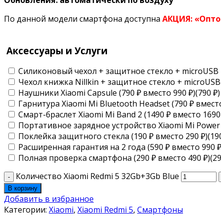
По данной модели смартфона доступна
АКЦИЯ: «Опт
Аксессуары и Услуги
Силиконовый чехол + защитное стекло + microUSB пр
Чехол книжка Nillkin + защитное стекло + microUSB п
Наушники Xiaomi Capsule (790 ₽ вместо 990 ₽)(790 ₽)
Гарнитура Xiaomi Mi Bluetooth Headset (790 ₽ вместо
Смарт-браслет Xiaomi Mi Band 2 (1490 ₽ вместо 1690 
Портативное зарядное устройство Xiaomi Mi Power B
Поклейка защитного стекла (190 ₽ вместо 290 ₽)(190
Расширенная гарантия на 2 года (590 ₽ вместо 990 ₽)
Полная проверка смартфона (290 ₽ вместо 490 ₽)(29
Количество Xiaomi Redmi 5 32Gb+3Gb Blue
В корзину
Добавить в избранное
Категории:
Xiaomi
,
Xiaomi Redmi 5
,
Смартфоны