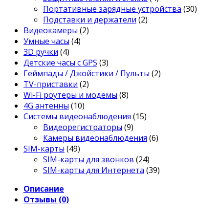
Портативные зарядные устройства
(30)
Подставки и держатели
(2)
Видеокамеры
(2)
Умные часы
(4)
3D ручки
(4)
Детские часы с GPS
(3)
Геймпады / Джойстики / Пульты
(2)
TV-приставки
(2)
Wi-Fi роутеры и модемы
(8)
4G антенны
(10)
Системы видеонаблюдения
(15)
Видеорегистраторы
(9)
Камеры видеонаблюдения
(6)
SIM-карты
(49)
SIM-карты для звонков
(24)
SIM-карты для Интернета
(39)
Описание
Отзывы (0)