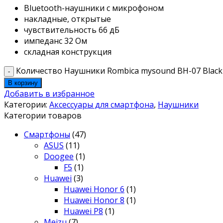
Bluetooth-наушники с микрофоном
накладные, открытые
чувствительность 66 дБ
импеданс 32 Ом
складная конструкция
Количество Наушники Rombica mysound BH-07 Black
В корзину
Добавить в избранное
Категории:
Аксессуары для смартфона
,
Наушники
Категории товаров
Смартфоны
(47)
ASUS
(11)
Doogee
(1)
F5
(1)
Huawei
(3)
Huawei Honor 6
(1)
Huawei Honor 8
(1)
Huawei P8
(1)
Meizu
(7)