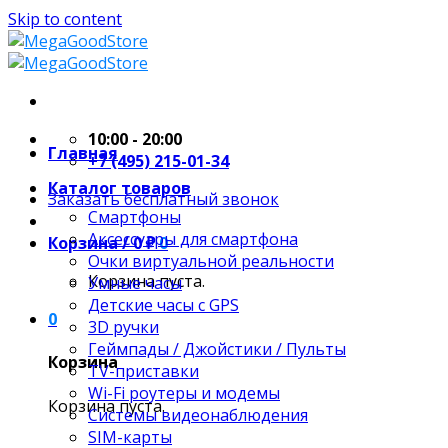
Skip to content
10:00 - 20:00
Главная
+7 (495) 215-01-34
Каталог товаров
Заказать бесплатный звонок
Смартфоны
Аксессуары для смартфона
Корзина /
0
₽
0
Очки виртуальной реальности
Корзина пуста.
Умные часы
Детские часы с GPS
0
3D ручки
Геймпады / Джойстики / Пульты
Корзина
TV-приставки
Wi-Fi роутеры и модемы
Корзина пуста.
Системы видеонаблюдения
SIM-карты