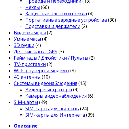
Провода и переходники
(13)
Чехлы
(66)
Защитные пленки и стекла
(4)
Портативные зарядные устройства
(30)
Подставки и держатели
(2)
Видеокамеры
(2)
Умные часы
(4)
3D ручки
(4)
Детские часы с GPS
(3)
Геймпады / Джойстики / Пульты
(2)
TV-приставки
(2)
Wi-Fi роутеры и модемы
(8)
4G антенны
(10)
Системы видеонаблюдения
(15)
Видеорегистраторы
(9)
Камеры видеонаблюдения
(6)
SIM-карты
(49)
SIM-карты для звонков
(24)
SIM-карты для Интернета
(39)
Описание