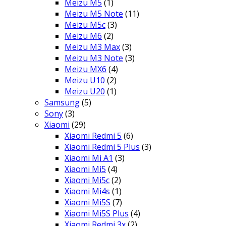
Meizu M5
(1)
Meizu M5 Note
(11)
Meizu M5c
(3)
Meizu M6
(2)
Meizu M3 Max
(3)
Meizu M3 Note
(3)
Meizu MX6
(4)
Meizu U10
(2)
Meizu U20
(1)
Samsung
(5)
Sony
(3)
Xiaomi
(29)
Xiaomi Redmi 5
(6)
Xiaomi Redmi 5 Plus
(3)
Xiaomi Mi A1
(3)
Xiaomi Mi5
(4)
Xiaomi Mi5c
(2)
Xiaomi Mi4s
(1)
Xiaomi Mi5S
(7)
Xiaomi Mi5S Plus
(4)
Xiaomi Redmi 3x
(2)