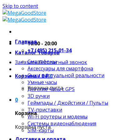
Skip to content
Главная
10:00 - 20:00
+7 (495) 215-01-34
Каталог товаров
Смартфоны
Заказать бесплатный звонок
Аксессуары для смартфона
Очки виртуальной реальности
Корзина /
0
₽
0
Умные часы
Корзина пуста.
Детские часы с GPS
3D ручки
0
Геймпады / Джойстики / Пульты
TV-приставки
Корзина
Wi-Fi роутеры и модемы
Системы видеонаблюдения
Корзина пуста.
SIM-карты
Доставка и оплата