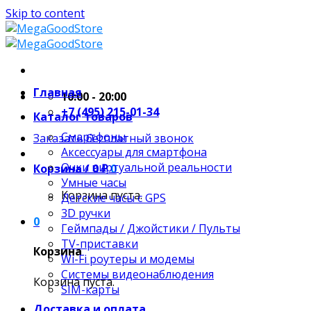
Skip to content
Главная
10:00 - 20:00
+7 (495) 215-01-34
Каталог товаров
Смартфоны
Заказать бесплатный звонок
Аксессуары для смартфона
Очки виртуальной реальности
Корзина /
0
₽
0
Умные часы
Корзина пуста.
Детские часы с GPS
3D ручки
0
Геймпады / Джойстики / Пульты
TV-приставки
Корзина
Wi-Fi роутеры и модемы
Системы видеонаблюдения
Корзина пуста.
SIM-карты
Доставка и оплата