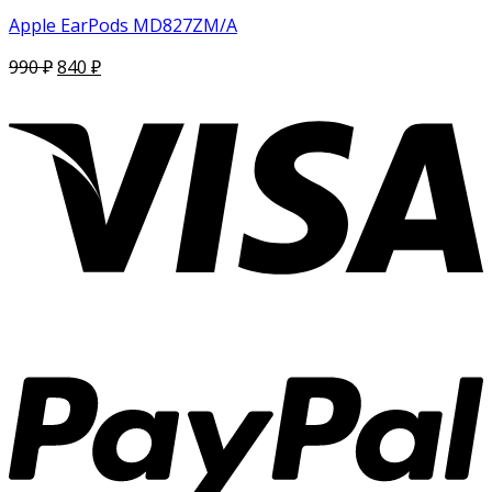
Apple EarPods MD827ZM/A
990
₽
840
₽