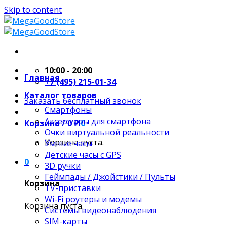
Skip to content
10:00 - 20:00
Главная
+7 (495) 215-01-34
Каталог товаров
Заказать бесплатный звонок
Смартфоны
Аксессуары для смартфона
Корзина /
0
₽
0
Очки виртуальной реальности
Корзина пуста.
Умные часы
Детские часы с GPS
0
3D ручки
Геймпады / Джойстики / Пульты
Корзина
TV-приставки
Wi-Fi роутеры и модемы
Корзина пуста.
Системы видеонаблюдения
SIM-карты