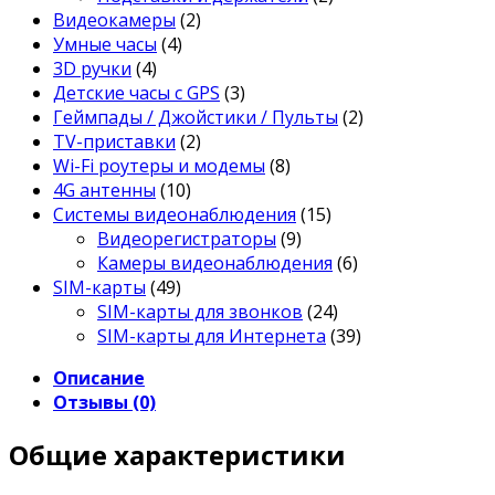
Видеокамеры
(2)
Умные часы
(4)
3D ручки
(4)
Детские часы с GPS
(3)
Геймпады / Джойстики / Пульты
(2)
TV-приставки
(2)
Wi-Fi роутеры и модемы
(8)
4G антенны
(10)
Системы видеонаблюдения
(15)
Видеорегистраторы
(9)
Камеры видеонаблюдения
(6)
SIM-карты
(49)
SIM-карты для звонков
(24)
SIM-карты для Интернета
(39)
Описание
Отзывы (0)
Общие характеристики