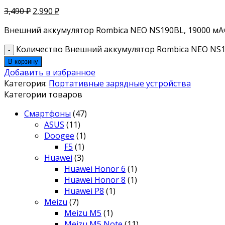
3,490
₽
2,990
₽
Внешний аккумулятор Rombica NEO NS190BL, 19000 мАч
Количество Внешний аккумулятор Rombica NEO NS1
В корзину
Добавить в избранное
Категория:
Портативные зарядные устройства
Категории товаров
Смартфоны
(47)
ASUS
(11)
Doogee
(1)
F5
(1)
Huawei
(3)
Huawei Honor 6
(1)
Huawei Honor 8
(1)
Huawei P8
(1)
Meizu
(7)
Meizu M5
(1)
Meizu M5 Note
(11)